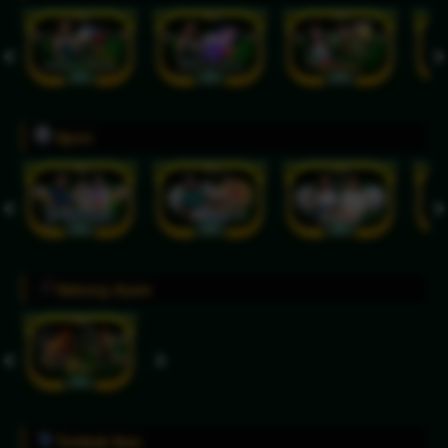
Sport
Sabung Ayam
Tembak Ikan