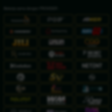
Bekerja sama dengan PROVIDER :